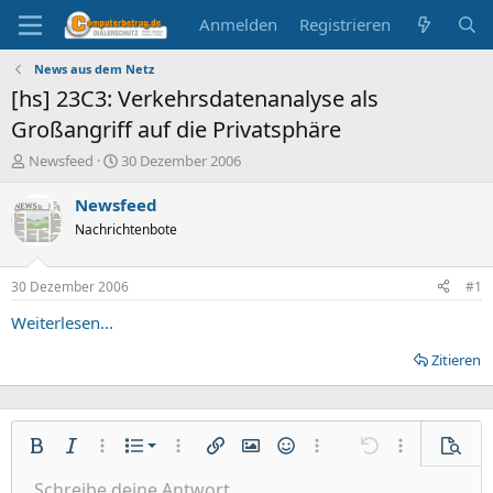
Anmelden
Registrieren
News aus dem Netz
[hs] 23C3: Verkehrsdatenanalyse als
Großangriff auf die Privatsphäre
E
E
Newsfeed
30 Dezember 2006
r
r
s
s
Newsfeed
t
t
Nachrichtenbote
e
e
l
l
l
l
30 Dezember 2006
#1
e
t
r
a
Weiterlesen...
m
Zitieren
Nummerierte Liste
Fett
Kursiv
Weitere Einstellungen…
Liste
Weitere Einstellungen…
Link einfügen
Bild einfügen
Smileys
Weitere Einstellungen…
Rückgängig
Weitere Einst
Vorsch
Ungeordnete Liste
Schreibe deine Antwort....
Linksbündig
9
Normal
Entwurf speichern
Arial