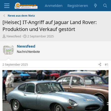
Anmelden
Registrieren
News aus dem Netz
[Heisec] IT-Angriff auf Jaguar Land Rover:
Produktion und Verkauf gestört
E
E
Newsfeed
2 September 2025
r
r
s
s
Newsfeed
t
t
Nachrichtenbote
e
e
l
l
l
l
2 September 2025
#1
e
t
r
a
m