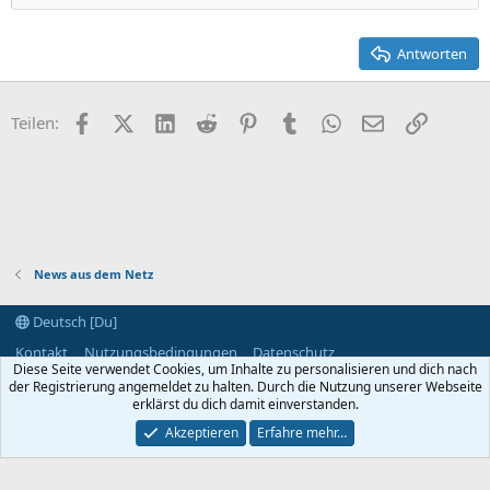
22
Times New Roman
26
Trebuchet MS
Antworten
Verdana
Facebook
X (Twitter)
LinkedIn
Reddit
Pinterest
Tumblr
WhatsApp
E-Mail
Link
Teilen:
News aus dem Netz
Deutsch [Du]
Kontakt
Nutzungsbedingungen
Datenschutz
Diese Seite verwendet Cookies, um Inhalte zu personalisieren und dich nach
Hilfe und Impressum
Start
R
der Registrierung angemeldet zu halten. Durch die Nutzung unserer Webseite
S
S
erklärst du dich damit einverstanden.
®
Community platform by XenForo
© 2010-2024 XenForo Ltd.
Akzeptieren
Erfahre mehr…
Breite
Abfragen
8
Zeit
0.0379s
Max. Speicher
2.93MB