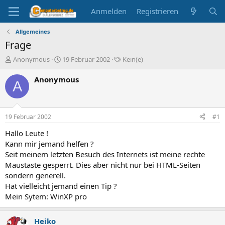
Anmelden
Registrieren
Allgemeines
Frage
E
E
S
Anonymous
19 Februar 2002
Kein(e)
r
r
c
s
s
h
Anonymous
A
t
t
l
e
e
a
l
l
g
l
l
w
19 Februar 2002
#1
e
t
o
r
a
r
Hallo Leute !
m
t
Kann mir jemand helfen ?
e
Seit meinem letzten Besuch des Internets ist meine rechte
Maustaste gesperrt. Dies aber nicht nur bei HTML-Seiten
sondern generell.
Hat vielleicht jemand einen Tip ?
Mein Sytem: WinXP pro
Heiko