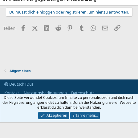
Du musst dich einloggen oder registrieren, um hier zu antworten.
Facebook
X (Twitter)
LinkedIn
Reddit
Pinterest
Tumblr
WhatsApp
E-Mail
Link
Teilen:
Allgemeines
Deutsch [Du]
Kontakt
Nutzungsbedingungen
Datenschutz
Diese Seite verwendet Cookies, um Inhalte zu personalisieren und dich nach
Hilfe und Impressum
Start
R
der Registrierung angemeldet zu halten. Durch die Nutzung unserer Webseite
S
S
erklärst du dich damit einverstanden.
®
Community platform by XenForo
© 2010-2024 XenForo Ltd.
Akzeptieren
Erfahre mehr…
Breite
Abfragen
7
Zeit
0.0562s
Max. Speicher
2.91MB