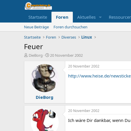
Startseite
Foren
Aktuelles
Ressource
Neue Beiträge
Foren durchsuchen
Startseite
Foren
Diverses
Linux
Feuer
E
E
DieBorg
20 November 2002
r
r
s
s
20 November 2002
t
t
http://www.heise.de/newstick
e
e
l
l
l
l
e
t
DieBorg
r
a
m
20 November 2002
Ich wäre Dir dankbar, wenn Du