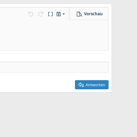
Vorschau
Entwurf speichern
llungen…
Rückgängig
Wiederholen
BBCode umschalten
Entwürfe
Entwurf löschen
Antworten