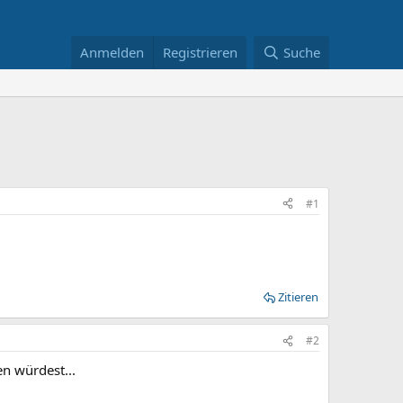
Anmelden
Registrieren
Suche
#1
Zitieren
#2
n würdest...