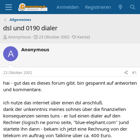
Anmelden
Registrieren
Allgemeines
dsl und 0190 dialer
E
E
S
Anonymous
23 Oktober 2002
Kein(e)
r
r
c
s
s
h
Anonymous
A
t
t
l
e
e
a
l
l
g
l
l
w
23 Oktober 2002
#1
e
t
o
r
a
r
hai - gut das es dieses forum gibt. bin gespannt auf antworten
m
t
und kommentare.
e
ich nutze das internet über einen dsl anschluß.
dank der unkenntnis meines sohnes über die finanziellen
konsequenzen seines tuns - er lud einen dialer auf den
Rechner (logisch ne porno seite, "blue-elephant.com" )und
startete ihn dann - bekam ich jetzt eine Rechnung von der
telekom im auftrag von Talkline über ca. 400 Euro.