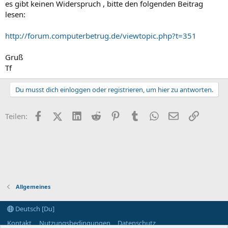
es gibt keinen Widerspruch , bitte den folgenden Beitrag
lesen:
http://forum.computerbetrug.de/viewtopic.php?t=351
Gruß
Tf
Du musst dich einloggen oder registrieren, um hier zu antworten.
Facebook
X (Twitter)
LinkedIn
Reddit
Pinterest
Tumblr
WhatsApp
E-Mail
Link
Teilen:
Allgemeines
Deutsch [Du]
Kontakt
Nutzungsbedingungen
Datenschutz