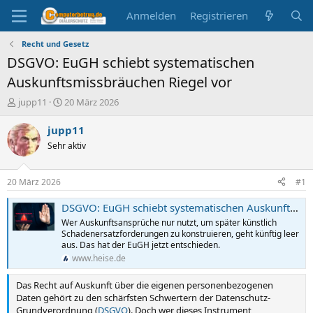
Anmelden
Registrieren
Recht und Gesetz
DSGVO: EuGH schiebt systematischen
Auskunftsmissbräuchen Riegel vor
E
E
jupp11
20 März 2026
r
r
s
s
jupp11
t
t
Sehr aktiv
e
e
l
l
l
l
20 März 2026
#1
e
t
r
a
DSGVO: EuGH schiebt systematischen Auskunftsmissbräuchen Riegel vor
m
Wer Auskunftsansprüche nur nutzt, um später künstlich
Schadenersatzforderungen zu konstruieren, geht künftig leer
aus. Das hat der EuGH jetzt entschieden.
www.heise.de
Das Recht auf Auskunft über die eigenen personenbezogenen
Daten gehört zu den schärfsten Schwertern der Datenschutz-
Grundverordnung (
DSGVO
). Doch wer dieses Instrument