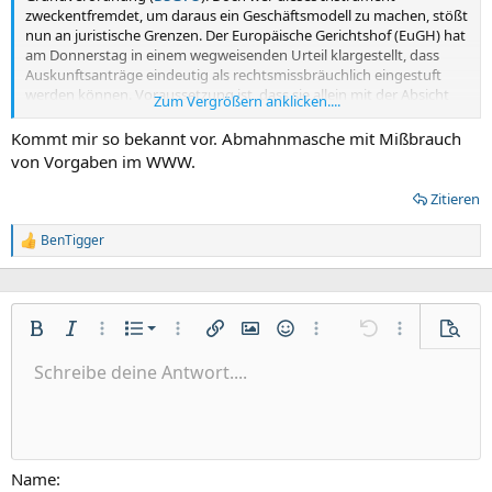
zweckentfremdet, um daraus ein Geschäftsmodell zu machen, stößt
nun an juristische Grenzen. Der Europäische Gerichtshof (EuGH) hat
am Donnerstag in einem wegweisenden Urteil klargestellt, dass
Auskunftsanträge eindeutig als rechtsmissbräuchlich eingestuft
werden können. Voraussetzung ist, dass sie allein mit der Absicht
Zum Vergrößern anklicken....
gestellt werden, später Schadenersatzansprüche zu provozieren.
Kommt mir so bekannt vor. Abmahnmasche mit Mißbrauch
von Vorgaben im WWW.
Zitieren
BenTigger
R
e
a
k
t
Nummerierte Liste
i
Fett
Kursiv
Weitere Einstellungen…
Liste
Weitere Einstellungen…
Link einfügen
Bild einfügen
Smileys
Weitere Einstellungen…
Rückgängig
Weitere Einst
Vorsch
o
Ungeordnete Liste
Schreibe deine Antwort....
n
Linksbündig
9
Normal
Entwurf speichern
Arial
Schriftgröße
Ausrichtung
Zitat
Wiederholen
Medien
BBCode umschalten
Textfarbe
Paragraph format
Tabelle einfügen
Formatierung entfernen
Schriftfamilie
Insert horizontal line
Entwürfe
Durchgestrichen
Spoiler
Unterstrichen
Code
Inline-Code
Inline-Spoiler
e
Einzug vergrößern
n
10
Entwurf löschen
Zentriert
Heading 1
Book Antiqua
:
Einzug verkleinern
12
Courier New
Rechtsbündig
Heading 2
15
Georgia
Justify text
Name