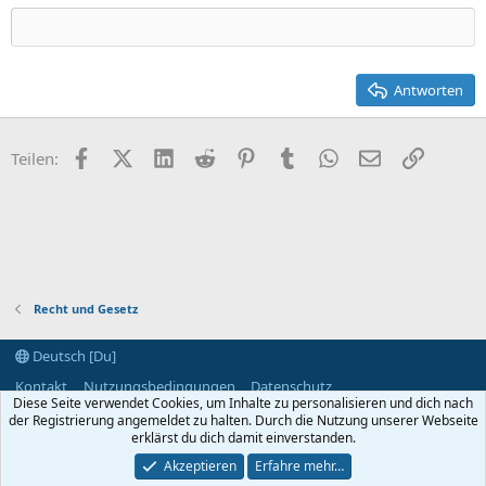
Heading 3
18
Tahoma
22
Times New Roman
26
Trebuchet MS
Antworten
Verdana
Facebook
X (Twitter)
LinkedIn
Reddit
Pinterest
Tumblr
WhatsApp
E-Mail
Link
Teilen:
Recht und Gesetz
Deutsch [Du]
Kontakt
Nutzungsbedingungen
Datenschutz
Diese Seite verwendet Cookies, um Inhalte zu personalisieren und dich nach
Hilfe und Impressum
Start
R
der Registrierung angemeldet zu halten. Durch die Nutzung unserer Webseite
S
S
erklärst du dich damit einverstanden.
®
Community platform by XenForo
© 2010-2024 XenForo Ltd.
Akzeptieren
Erfahre mehr…
Breite
Abfragen
9
Zeit
0.0611s
Max. Speicher
2.98MB