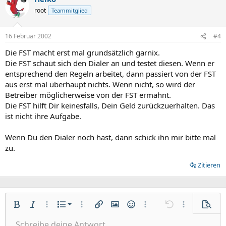
root
Teammitglied
16 Februar 2002
#4
Die FST macht erst mal grundsätzlich garnix.
Die FST schaut sich den Dialer an und testet diesen. Wenn er
entsprechend den Regeln arbeitet, dann passiert von der FST
aus erst mal überhaupt nichts. Wenn nicht, so wird der
Betreiber möglicherweise von der FST ermahnt.
Die FST hilft Dir keinesfalls, Dein Geld zurückzuerhalten. Das
ist nicht ihre Aufgabe.
Wenn Du den Dialer noch hast, dann schick ihn mir bitte mal
zu.
Zitieren
Nummerierte Liste
Fett
Kursiv
Weitere Einstellungen…
Liste
Weitere Einstellungen…
Link einfügen
Bild einfügen
Smileys
Weitere Einstellungen…
Rückgängig
Weitere Einst
Vorsch
Ungeordnete Liste
Schreibe deine Antwort....
Linksbündig
9
Normal
Entwurf speichern
Arial