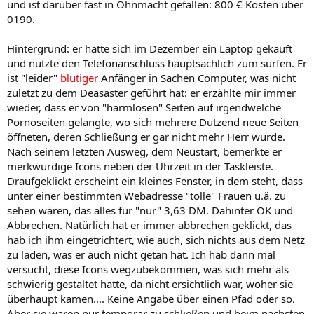
und ist darüber fast in Ohnmacht gefallen: 800 € Kosten über
0190.
Hintergrund: er hatte sich im Dezember ein Laptop gekauft
und nutzte den Telefonanschluss hauptsächlich zum surfen. Er
ist "leider"
blutiger
Anfänger in Sachen Computer, was nicht
zuletzt zu dem Deasaster geführt hat: er erzählte mir immer
wieder, dass er von "harmlosen" Seiten auf irgendwelche
Pornoseiten gelangte, wo sich mehrere Dutzend neue Seiten
öffneten, deren Schließung er gar nicht mehr Herr wurde.
Nach seinem letzten Ausweg, dem Neustart, bemerkte er
merkwürdige Icons neben der Uhrzeit in der Taskleiste.
Draufgeklickt erscheint ein kleines Fenster, in dem steht, dass
unter einer bestimmten Webadresse "tolle" Frauen u.ä. zu
sehen wären, das alles für "nur" 3,63 DM. Dahinter OK und
Abbrechen. Natürlich hat er immer abbrechen geklickt, das
hab ich ihm eingetrichtert, wie auch, sich nichts aus dem Netz
zu laden, was er auch nicht getan hat. Ich hab dann mal
versucht, diese Icons wegzubekommen, was sich mehr als
schwierig gestaltet hatte, da nicht ersichtlich war, woher sie
überhaupt kamen.... Keine Angabe über einen Pfad oder so.
Aber sie waren nur temporär zu schließen und beim nächsten