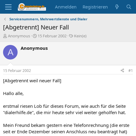
Anmelden
Registrieren
Servicenummern, Mehrwertdienste und Dialer
[Abgetrennt] Neuer Fall
E
E
S
Anonymous
15 Februar 2002
Kein(e)
r
r
c
s
s
h
Anonymous
A
t
t
l
e
e
a
l
l
g
l
l
w
15 Februar 2002
#1
e
t
o
r
a
r
[Abgetrennt weil neuer Fall]
m
t
e
Hallo alle,
erstmal riesen Lob für dieses Forum, wie auch für die Seite
"dialerhilfe.de", die mir heute sehr viel weiter geholfen hat.
Mein Freund bekam gestern eine Telefonrechnung (die erste
seit er Ende Dezember seinen Anschluss neu beantragt hat)