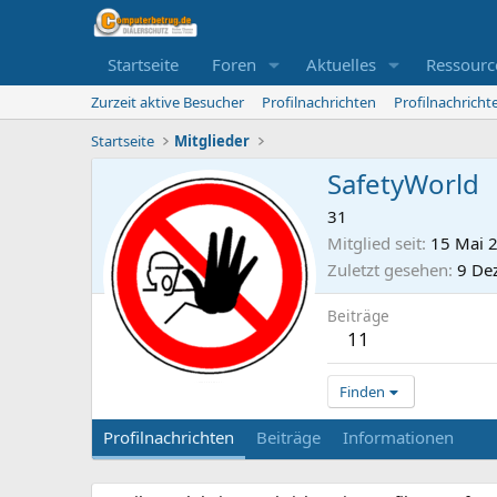
Startseite
Foren
Aktuelles
Ressourc
Zurzeit aktive Besucher
Profilnachrichten
Profilnachrich
Startseite
Mitglieder
SafetyWorld
31
Mitglied seit
15 Mai 
Zuletzt gesehen
9 De
Beiträge
11
Finden
Profilnachrichten
Beiträge
Informationen