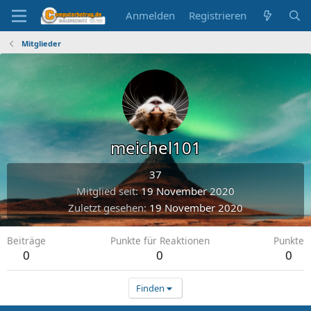
Anmelden
Registrieren
Mitglieder
meichel101
37
Mitglied seit
19 November 2020
Zuletzt gesehen
19 November 2020
Beiträge
Punkte für Reaktionen
Punkte
0
0
0
Finden